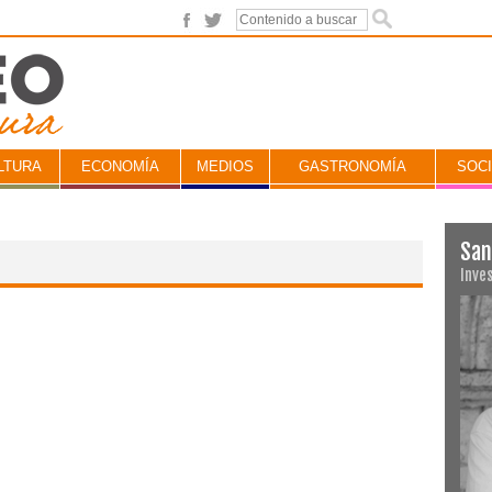
LTURA
ECONOMÍA
MEDIOS
GASTRONOMÍA
SOC
San
Inve