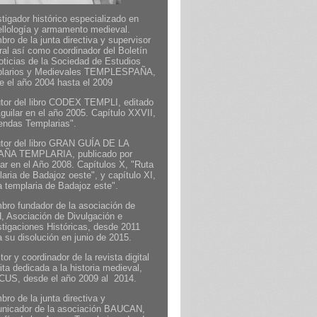
tigador histórico especializado en
ellología y armamento medieval.
ro de la junta directiva y supervisor
ral así como coordinador del Boletín
oticias de la Sociedad de Estudios
larios y Medievales TEMPLESPAÑA,
e el año 2004 hasta el 2009
tor del libro CODEX TEMPLI, editado
guilar en el año 2005. Capítulo XXVII,
endas Templarias".
tor del libro GRAN GUÍA DE LA
ÑA TEMPLARIA, publicado por
lar en el Año 2008. Capítulos X, "Ruta
aria de Badajoz oeste", y capítulo XI,
a templaria de Badajoz este".
bro fundador de la asociación de
, Asociación de Divulgación e
stigaciones Históricas, desde 2011
a su disolución en junio de 2015.
tor y coordinador de la revista digital
ita dedicada a la historia medieval,
US, desde el año 2009 al 2014.
ro de la junta directiva y
nicador de la asociación BAUCAN,