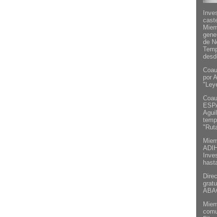
Inves
cast
Miemb
gene
de N
Temp
desd
Coau
por A
"Ley
Coau
ESPA
Agui
templ
"Rut
Miem
ADIH
Inve
hast
Direc
gratu
ABAC
Miemb
comu