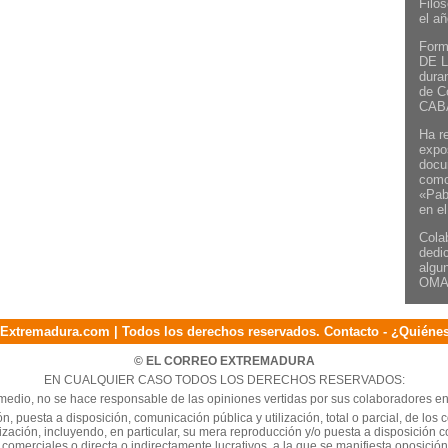
Filo
el a
Form
DE L
duran
de C
CAB
Ha r
expos
docu
como
«Pab
en el
Cola
dedic
algu
OMA
Extremadura.com | Todos los derechos reservados.
Contacto
-
¿Quiéne
© EL CORREO EXTREMADURA
EN CUALQUIER CASO TODOS LOS DERECHOS RESERVADOS:
medio, no se hace responsable de las opiniones vertidas por sus colaboradores en 
n, puesta a disposición, comunicación pública y utilización, total o parcial, de los
rización, incluyendo, en particular, su mera reproducción y/o puesta a disposició
 comerciales o directa o indirectamente lucrativos, a la que se manifiesta oposició