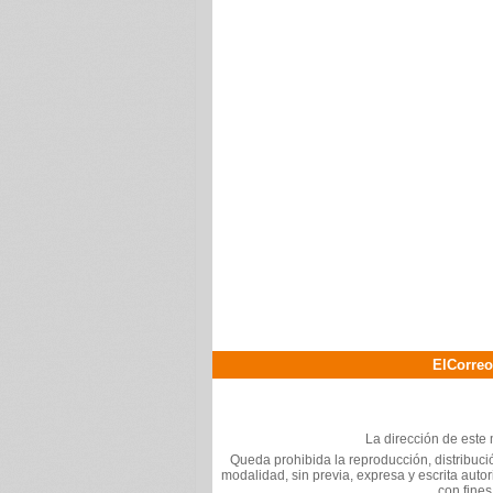
ElCorreo
La dirección de este 
Queda prohibida la reproducción, distribució
modalidad, sin previa, expresa y escrita auto
con fines