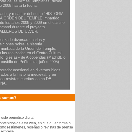
sofía de las Armas Templarias, desde
ño 2009 hasta la fecha.
ador y redactor del curso "HISTORIA
A ORDEN DEL TEMPLE impartido
te los años 2008 y 2009 en el castillo
ornatel durante el proyecto
ALLEROS DE ULVER.
ealizado diversas charlas y
iciones sobre la historia
mentada de la Orden del Temple,
 las realizadas en el Centro Cultural
lo Iglesias» de Alcobendas (Madrid), o
 castillo de Peñíscola, (años 2005).
borador ocasional en diversos blogs
ados a la historia medieval, y en
nas revistas escritas como DE
ÑA.
s somos?
este periódico digital
 contenidos de esta web, en cualquier forma o
n como resúmenes, reseñas o revistas de prensa
n expresa.