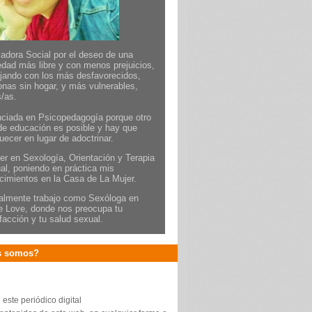
adora Social por el deseo de una
edad más libre y con menos prejuicios,
ajando con los más desfavorecidos,
onas sin hogar, y más vulnerables,
s/as.
nciada en Psicopedagogía porque otro
 de educación es posible y hay que
uecer en lugar de adoctrinar.
er en Sexología, Orientación y Terapia
al, poniendo en práctica mis
cimientos en la Casa de La Mujer.
almente trabajo como Sexóloga en
e Love, donde nos preocupa tu
facción y tu salud sexual.
s somos?
este periódico digital