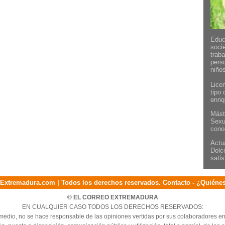
Educ
soci
trab
pers
niño
Lice
tipo
enriq
Mást
Sexu
cono
Actu
Dolc
satis
Extremadura.com | Todos los derechos reservados.
Contacto
-
¿Quiéne
© EL CORREO EXTREMADURA
EN CUALQUIER CASO TODOS LOS DERECHOS RESERVADOS:
medio, no se hace responsable de las opiniones vertidas por sus colaboradores en 