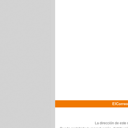
ElCorreo
La dirección de este 