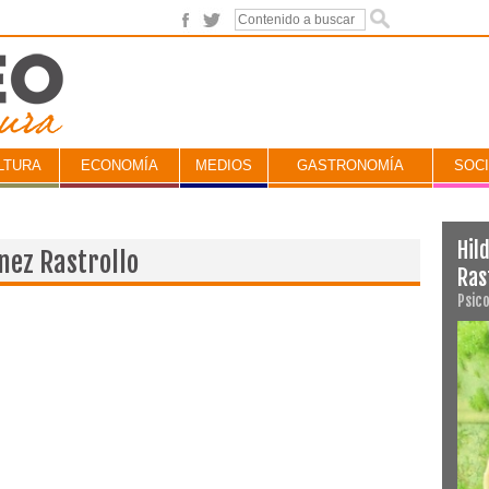
LTURA
ECONOMÍA
MEDIOS
GASTRONOMÍA
SOC
Hil
nez Rastrollo
Ras
Psic