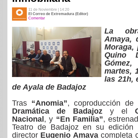
11 de Noviembre | 14:20
El Correo de Extremadura (Editor)
Comentar
La obr
Amaya, d
Moraga, 
Quino 
Gómez,
martes, 
las 21h, 
de Ayala de Badajoz
Tras
“Anomia”
, coproducción de
Dramática de Badajoz
y el
Nacional
, y
“En Familia”
, estrena
Teatro de Badajoz en su edición 
director
Eugenio Amaya
completa 