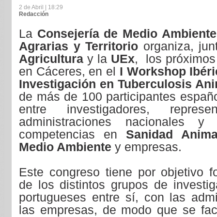
2 de Abril | 18:29
Redacción
La
Consejería de Medio Ambiente 
Agrarias y Territorio
organiza, jun
Agricultura
y la
UEx
, los próximos 
en Cáceres, en el
I Workshop Ibér
Investigación en Tuberculosis An
de más de 100 participantes españo
entre investigadores, repres
administraciones nacionales y
competencias en
Sanidad Anima
Medio Ambiente
y empresas.
Este congreso tiene por objetivo f
de los distintos grupos de investi
portugueses entre sí, con las admi
las empresas, de modo que se facil