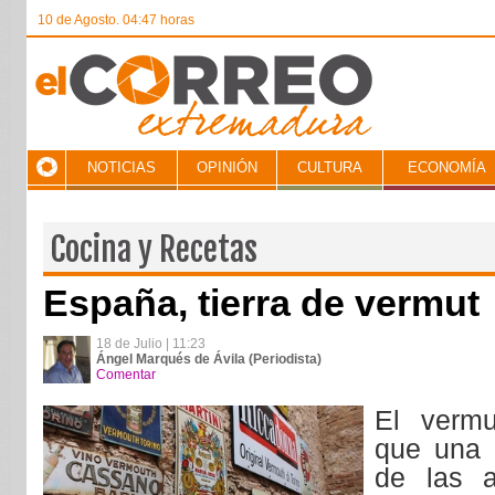
10 de Agosto. 04:47 horas
NOTICIAS
OPINIÓN
CULTURA
ECONOMÍA
Cocina y Recetas
España, tierra de vermut
18 de Julio | 11:23
Ángel Marqués de Ávila (Periodista)
Comentar
El verm
que una 
de las a