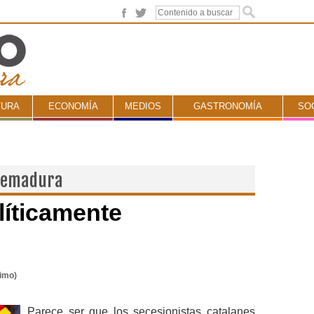
TURA
ECONOMÍA
MEDIOS
GASTRONOMÍA
SO
tremadura
íticamente
nimo)
Parece ser que los secesionistas catalanes