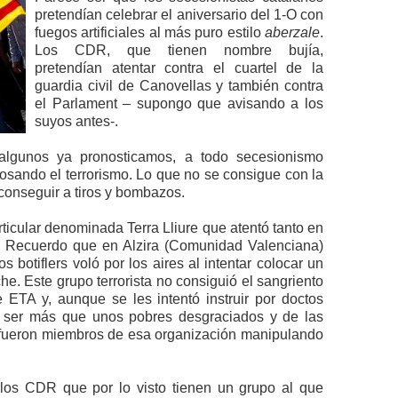
pretendían celebrar el aniversario del 1-O con
fuegos artificiales al más puro estilo
aberzale
.
Los CDR, que tienen nombre bujía,
pretendían atentar contra el cuartel de la
guardia civil de Canovellas y también contra
el Parlament – supongo que avisando a los
suyos antes-.
lgunos ya pronosticamos, a todo secesionismo
dosando el terrorismo. Lo que no se consigue con la
a conseguir a tiros y bombazos.
ticular denominada Terra Lliure que atentó tanto en
. Recuerdo que en Alzira (Comunidad Valenciana)
 botiflers voló por los aires al intentar colocar un
he. Este grupo terrorista no consiguió el sangriento
 ETA y, aunque se les intentó instruir por doctos
a ser más que unos pobres desgraciados y de las
 fueron miembros de esa organización manipulando
 los CDR que por lo visto tienen un grupo al que