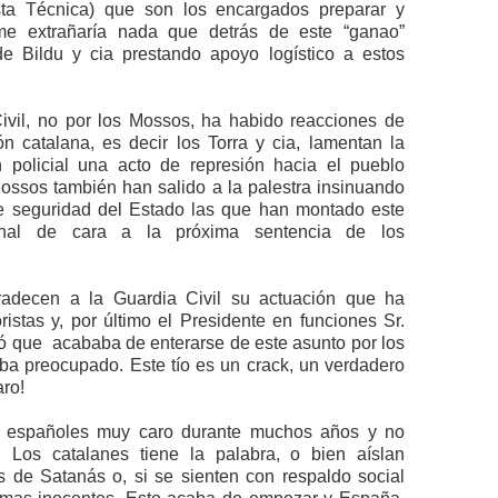
a Técnica) que son los encargados preparar y
me extrañaría nada que detrás de este “ganao”
 de Bildu y cia prestando apoyo logístico a estos
ivil, no por los Mossos, ha habido reacciones de
n catalana, es decir los Torra y cia, lamentan la
 policial una acto de represión hacia el pueblo
ossos también han salido a la palestra insinuando
de seguridad del Estado las que han montado este
onal de cara a la próxima sentencia de los
agradecen a la Guardia Civil su actuación que ha
ristas y, por último el Presidente en funciones Sr.
ó que acababa de enterarse de este asunto por los
a preocupado. Este tío es un crack, un verdadero
aro!
s españoles muy caro durante muchos años y no
 Los catalanes tiene la palabra, o bien aíslan
s de Satanás o, si se sienten con respaldo social