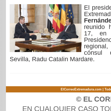
El presid
Extrem
Fernánd
reunido 
17, en
Presiden
regional,
cónsul
Sevilla, Radu Catalin Mardare.
ElCorreoExtremadura.com | Todo
© EL CO
EN CUALQUIER CASO T