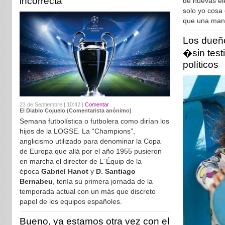
incorrecta
de nuevas el
solo yo cosa 
que una mani
Los dueño
�sin test
políticos
23 de Septiembre | 10:42 |
Comentar
El Diablo Cojuelo (Comentarista anónimo)
Semana futbolística o futbolera como dirían los
hijos de la LOGSE. La “Champions”,
anglicismo utilizado para denominar la Copa
de Europa que allá por el año 1955 pusieron
en marcha el director de L´Équip de la
época
Gabriel Hanot
y
D. Santiago
Bernabeu
, tenía su primera jornada de la
temporada actual con un más que discreto
papel de los equipos españoles.
Bueno, ya estamos otra vez con el