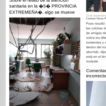
Sobre el relato de la atención
sanitaria en la �5� PROVINCIA
EXTREMEÑA�, algo se mueve
23 de Septiembre
Carmen Heras Pa
Pues resultó
las colchas 
de amigas de
sobre los dif
existentes y 
dentro del m
aburrido -dij
está en el té
molesté.
Comentari
incorrect