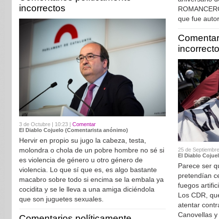
incorrectos
ROMANCERO 
que fue auto
Comentari
incorrect
3 de Octubre | 10:23 |
Comentar
El Diablo Cojuelo (Comentarista anónimo)
Hervir en propio su jugo la cabeza, testa,
molondra o chola de un pobre hombre no sé si
25 de Septiembre
El Diablo Cojue
es violencia de género u otro género de
Parece ser q
violencia. Lo que sí que es, es algo bastante
pretendían ce
macabro sobre todo si encima se la embala ya
fuegos artifi
cocidita y se le lleva a una amiga diciéndola
Los CDR, que
que son juguetes sexuales.
atentar contra
Canovellas y
Comentarios políticamente