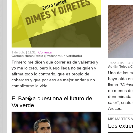
1 de Julio | 11:31 |
Comentar
Carmen Heras Pablo (Profesora universitaria)
Primero me dicen que correr es de valientes y
19 de Julio | 13:5
Adrián Tejeda C
yo me lo creo, pero luego llega no se quien y
Una de las m
afirma todo lo contrario, que es propio de
haya oído en
cobardes y que por eso es mejor andar y no
llama
“Viejov
complicarse la vida.
no menos del
denominada (
El Bar�a cuestiona el futuro de
calor”, criat
Valverde
Areces.
MIS MARTES A
Los extr