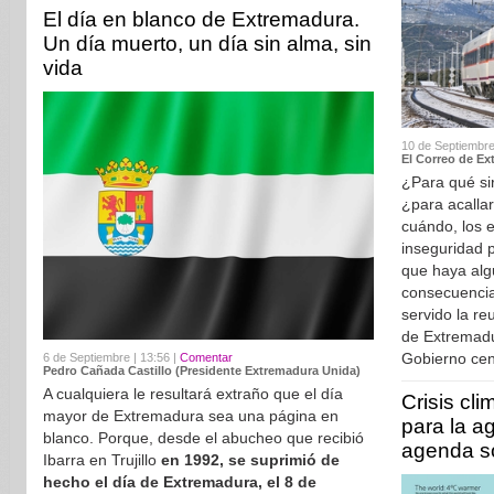
El día en blanco de Extremadura.
Un día muerto, un día sin alma, sin
vida
10 de Septiembre
El Correo de Ex
¿Para qué sir
¿para acallar
cuándo, los e
inseguridad p
que haya alg
consecuencia
servido la re
de Extremadu
Gobierno cen
6 de Septiembre | 13:56 |
Comentar
Pedro Cañada Castillo (Presidente Extremadura Unida)
A cualquiera le resultará extraño que el día
Crisis cli
mayor de Extremadura sea una página en
para la a
blanco. Porque, desde el abucheo que recibió
agenda so
Ibarra en Trujillo
en 1992, se suprimió de
hecho el día de Extremadura, el 8 de