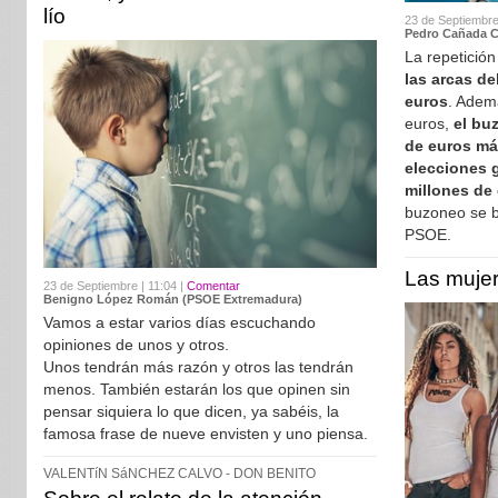
lío
23 de Septiembre
Pedro Cañada Ca
La repetició
las arcas de
euros
. Adem
euros,
el bu
de euros m
elecciones 
millones de
buzoneo se b
PSOE.
Las mujer
23 de Septiembre | 11:04 |
Comentar
Benigno López Román (PSOE Extremadura)
Vamos a estar varios días escuchando
opiniones de unos y otros.
Unos tendrán más razón y otros las tendrán
menos. También estarán los que opinen sin
pensar siquiera lo que dicen, ya sabéis, la
famosa frase de nueve envisten y uno piensa.
VALENTíN SáNCHEZ CALVO - DON BENITO