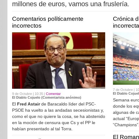
millones de euros, vamos una fruslería.
Comentarios políticamente
Crónica d
incorrectos
incorrect
7 de Octubre | 1
El Diablo Cojue
9 de Octubre | 10:35 |
Comentar
El Diablo Cojuelo (Comentarista anónimo)
Semana europ
El
Fred Astair
de Baracaldo líder del PSC-
donde los eq
PSOE ha vuelto a las andadas secesionistas y,
algunas de ca
como el que no quiere la cosa, se ha abstenido
actual “Euro
en la moción de censura que Cs y el PP le
“Champi
habían presentado al tal Torra.
El Roman