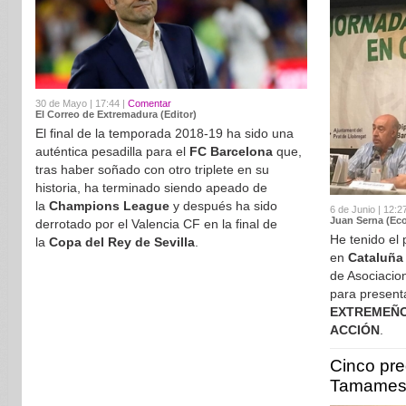
30 de Mayo | 17:44 |
Comentar
El Correo de Extremadura (Editor)
El final de la temporada 2018-19 ha sido una
auténtica pesadilla para el
FC Barcelona
que,
tras haber soñado con otro triplete en su
historia, ha terminado siendo apeado de
la
Champions League
y después ha sido
6 de Junio | 12:2
Juan Serna (Eco
derrotado por el Valencia CF en la final de
He tenido el 
la
Copa del Rey de Sevilla
.
en
Cataluña
de Asociacio
para presenta
EXTREMEÑO
ACCIÓN
.
Cinco pr
Tamame