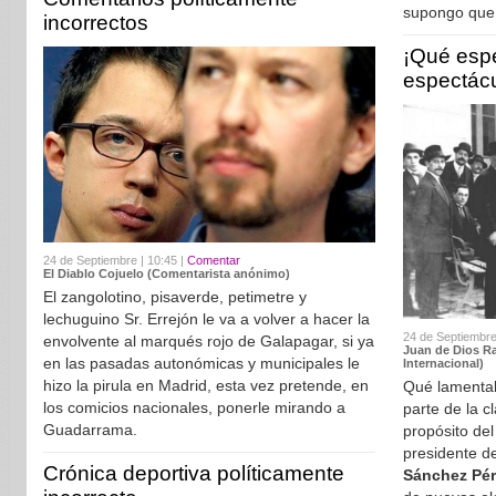
supongo que 
incorrectos
¡Qué espe
espectácu
24 de Septiembre | 10:45 |
Comentar
El Diablo Cojuelo (Comentarista anónimo)
El zangolotino, pisaverde, petimetre y
lechuguino Sr. Errejón le va a volver a hacer la
24 de Septiembre
envolvente al marqués rojo de Galapagar, si ya
Juan de Dios R
en las pasadas autonómicas y municipales le
Internacional)
hizo la pirula en Madrid, esta vez pretende, en
Qué lamentab
los comicios nacionales, ponerle mirando a
parte de la c
Guadarrama.
propósito del
presidente d
Crónica deportiva políticamente
Sánchez Pér