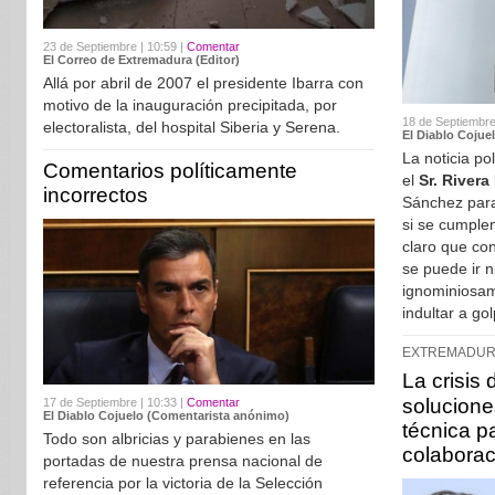
23 de Septiembre | 10:59 |
Comentar
El Correo de Extremadura (Editor)
Allá por abril de 2007 el presidente Ibarra con
motivo de la inauguración precipitada, por
18 de Septiembre
electoralista, del hospital Siberia y Serena.
El Diablo Cojue
La noticia po
Comentarios políticamente
el
Sr. Rivera
incorrectos
Sánchez para
si se cumplen
claro que con
se puede ir 
ignominiosam
indultar a gol
EXTREMADUR
La crisis
soluciones
17 de Septiembre | 10:33 |
Comentar
El Diablo Cojuelo (Comentarista anónimo)
técnica p
Todo son albricias y parabienes en las
colaborac
portadas de nuestra prensa nacional de
referencia por la victoria de la Selección