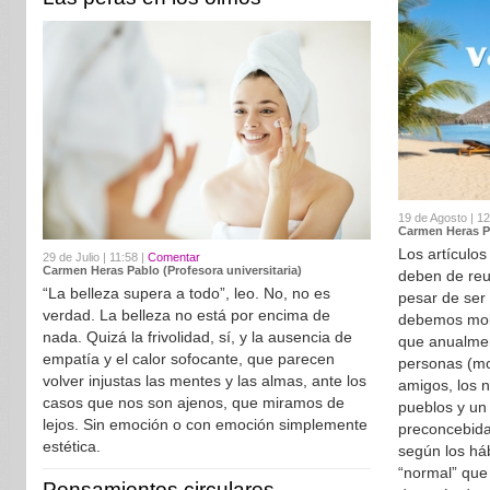
19 de Agosto | 12
Carmen Heras Pa
Los artículos
29 de Julio | 11:58 |
Comentar
Carmen Heras Pablo (Profesora universitaria)
deben de reun
“La belleza supera a todo”, leo. No, no es
pesar de ser 
verdad. La belleza no está por encima de
debemos mole
nada. Quizá la frivolidad, sí, y la ausencia de
que anualmen
empatía y el calor sofocante, que parecen
personas (
volver injustas las mentes y las almas, ante los
amigos, los n
casos que nos son ajenos, que miramos de
pueblos y un 
lejos. Sin emoción o con emoción simplemente
preconcebida
estética.
según los há
“normal” que 
Pensamientos circulares