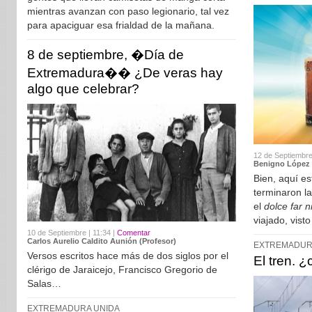
mientras avanzan con paso legionario, tal vez
para apaciguar esa frialdad de la mañana.
8 de septiembre, �Día de
Extremadura�� ¿De veras hay
algo que celebrar?
12 de Septiembre
Benigno López
Bien, aquí e
terminaron l
el
dolce far n
viajado, vist
10 de Septiembre | 11:34 |
Comentar
Carlos Aurelio Caldito Aunión (Profesor)
EXTREMADUR
Versos escritos hace más de dos siglos por el
El tren. ¿
clérigo de Jaraicejo, Francisco Gregorio de
Salas…
EXTREMADURA UNIDA