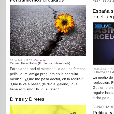
después de e
España si
en el jue
22 de Julio | 11:25 |
Comentar
Carmen Heras Pablo (Profesora universitaria)
Parodiando casi el mismo título de una famosa
29 de Julio | 12:1
El Correo de Ex
película, mi amiga preguntó en la consulta
En medio de l
médica: “¿Qué me pasa doctor, en la rodilla?”
reelección,
P
“Que le va a pasar, (le dijo el galeno), que
Gobierno en 
tiene el mismo DNI que usted”.
regular las 
dicho país.
Dimes y Diretes
LA PUERTA D
Política v