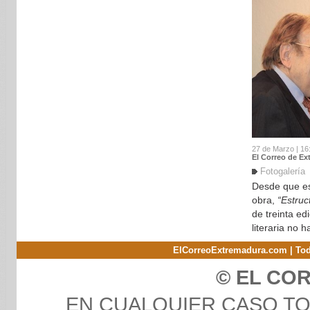
27 de Marzo | 16
El Correo de Ex
Fotogalería
Desde que es
obra,
“Estru
de treinta ed
literaria no h
ElCorreoExtremadura.com | Tod
© EL CO
EN CUALQUIER CASO T